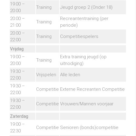
19:00 –
Training
Jeugd groep 2 (Onder 18)
20:00
20:00 –
Recreantentraining (per
Training
21:00
periode)
20:00 –
Training
Competitiespelers
22:00
Vrijdag
19:00 –
Extra training jeugd (op
Training
20:00
uitnodiging)
19:30 –
Vrijspelen
Alle leden
22:00
19:30 –
Competitie
Externe Recreanten Competitie
22:00
19:30 –
Competitie
Vrouwen/Mannen voorjaar
22:00
Zaterdag
19:00 –
Competitie
Senioren (bonds)competitie
22:30