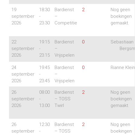
19
18:30
Bardienst
2
Nog geen
september
-
–
boekingen
2026
23:30
Competitie
gemaakt.
22
19:15
Bardienst
0
Sebastiaan
september
-
–
Bergs
2026
23:15
Vrijspelen
24
19:45
Bardienst
0
Rianne Klein
september
-
–
2026
23:45
Vrijspelen
26
08:00
Bardienst
2
Nog geen
september
-
– TOSS
boekingen
2026
13:00
Twirl
gemaakt.
26
12:30
Bardienst
2
Nog geen
september
-
– TOSS
boekingen