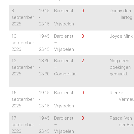
8
19:15
Bardienst
0
Danny den
september
-
–
Hartog
2026
23:15
Vrijspelen
10
19:45
Bardienst
0
Joyce Mink
september
-
–
2026
23:45
Vrijspelen
12
18:30
Bardienst
2
Nog geen
september
-
–
boekingen
2026
23:30
Competitie
gemaakt.
15
19:15
Bardienst
0
Rienke
september
-
–
Vermeu
2026
23:15
Vrijspelen
17
19:45
Bardienst
0
Pascal Van
september
-
–
der Be
2026
23:45
Vrijspelen