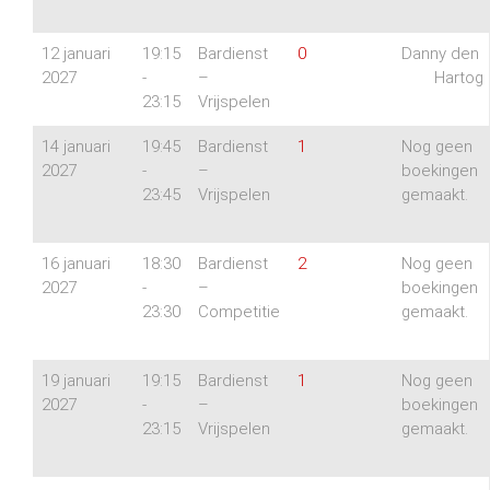
12 januari
19:15
Bardienst
0
Danny den
2027
-
–
Hartog
23:15
Vrijspelen
14 januari
19:45
Bardienst
1
Nog geen
2027
-
–
boekingen
23:45
Vrijspelen
gemaakt.
16 januari
18:30
Bardienst
2
Nog geen
2027
-
–
boekingen
23:30
Competitie
gemaakt.
19 januari
19:15
Bardienst
1
Nog geen
2027
-
–
boekingen
23:15
Vrijspelen
gemaakt.