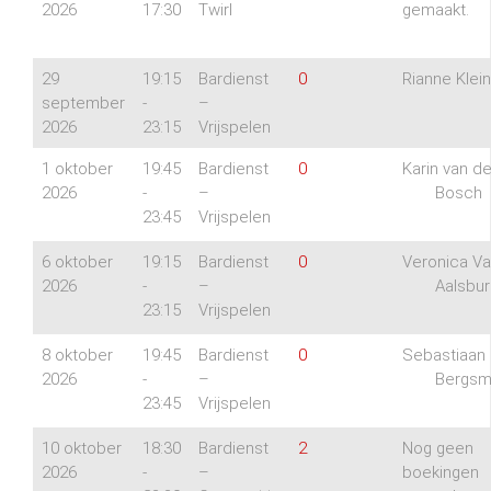
2026
17:30
Twirl
gemaakt.
29
19:15
Bardienst
0
Rianne Klein
september
-
–
2026
23:15
Vrijspelen
1 oktober
19:45
Bardienst
0
Karin van d
2026
-
–
Bosch
23:45
Vrijspelen
6 oktober
19:15
Bardienst
0
Veronica V
2026
-
–
Aalsbur
23:15
Vrijspelen
8 oktober
19:45
Bardienst
0
Sebastiaan
2026
-
–
Bergs
23:45
Vrijspelen
10 oktober
18:30
Bardienst
2
Nog geen
2026
-
–
boekingen