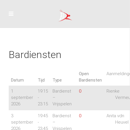
Bardiensten
Open
Aanmelding
Datum
Tijd
Type
Bardiensten
1
19:15
Bardienst
0
Rienke
september
-
–
Vermeu
2026
23:15
Vrijspelen
3
19:45
Bardienst
0
Anita vdn
september
-
–
Heuvel
2026
23:45
Vrijspelen