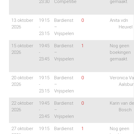
23:30
Competitie
gemaakt.
13 oktober
19:15
Bardienst
0
Anita vdn
2026
-
–
Heuvel
23:15
Vrijspelen
15 oktober
19:45
Bardienst
1
Nog geen
2026
-
–
boekingen
23:45
Vrijspelen
gemaakt.
20 oktober
19:15
Bardienst
0
Veronica V
2026
-
–
Aalsbur
23:15
Vrijspelen
22 oktober
19:45
Bardienst
0
Karin van d
2026
-
–
Bosch
23:45
Vrijspelen
27 oktober
19:15
Bardienst
1
Nog geen