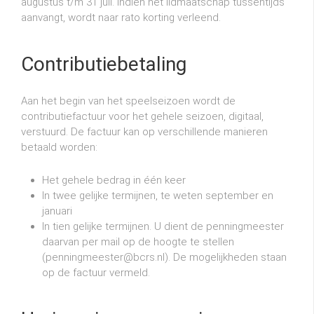
augustus t/m 31 juli. Indien het lidmaatschap tussentijds
aanvangt, wordt naar rato korting verleend.
Contributiebetaling
Aan het begin van het speelseizoen wordt de
contributiefactuur voor het gehele seizoen, digitaal,
verstuurd. De factuur kan op verschillende manieren
betaald worden:
Het gehele bedrag in één keer
In twee gelijke termijnen, te weten september en
januari
In tien gelijke termijnen. U dient de penningmeester
daarvan per mail op de hoogte te stellen
(penningmeester@bcrs.nl). De mogelijkheden staan
op de factuur vermeld.