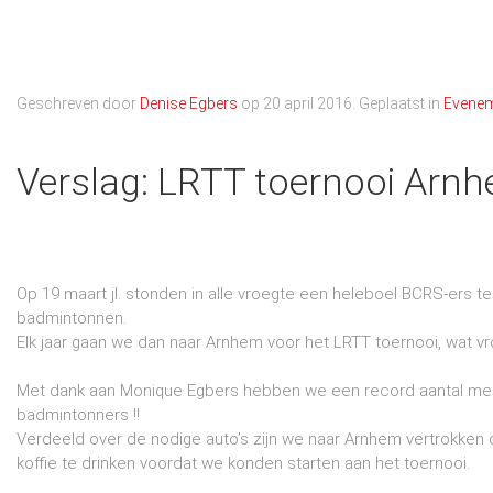
Geschreven door
Denise Egbers
op
20 april 2016
. Geplaatst in
Evene
Verslag: LRTT toernooi Arn
Op 19 maart jl. stonden in alle vroegte een heleboel BCRS-ers 
badmintonnen.
Elk jaar gaan we dan naar Arnhem voor het LRTT toernooi, wat 
Met dank aan Monique Egbers hebben we een record aantal me
badmintonners !!
Verdeeld over de nodige auto’s zijn we naar Arnhem vertrokken 
koffie te drinken voordat we konden starten aan het toernooi.