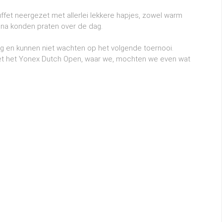
uffet neergezet met allerlei lekkere hapjes, zowel warm
g na konden praten over de dag.
g en kunnen niet wachten op het volgende toernooi.
et het Yonex Dutch Open, waar we, mochten we even wat