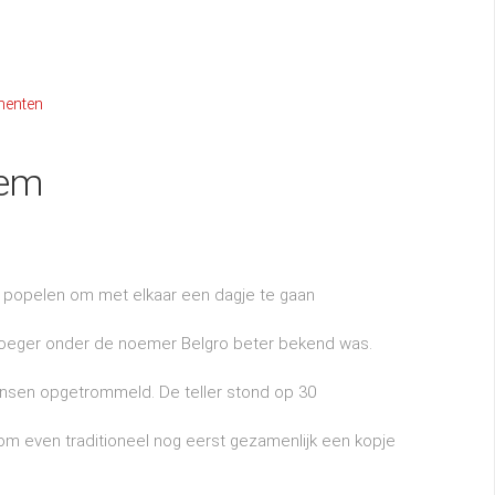
menten
hem
te popelen om met elkaar een dagje te gaan
vroeger onder de noemer Belgro beter bekend was.
nsen opgetrommeld. De teller stond op 30
om even traditioneel nog eerst gezamenlijk een kopje