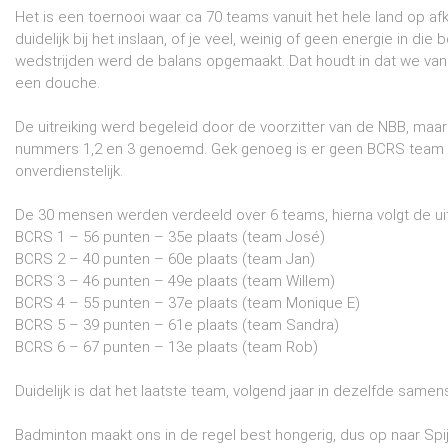
Het is een toernooi waar ca 70 teams vanuit het hele land op afk
duidelijk bij het inslaan, of je veel, weinig of geen energie in d
wedstrijden werd de balans opgemaakt. Dat houdt in dat we van
een douche.
De uitreiking werd begeleid door de voorzitter van de NBB, maar 
nummers 1,2 en 3 genoemd. Gek genoeg is er geen BCRS team in 
onverdienstelijk.
De 30 mensen werden verdeeld over 6 teams, hierna volgt de uit
BCRS 1 – 56 punten – 35e plaats (team José)
BCRS 2 – 40 punten – 60e plaats (team Jan)
BCRS 3 – 46 punten – 49e plaats (team Willem)
BCRS 4 – 55 punten – 37e plaats (team Monique E)
BCRS 5 – 39 punten – 61e plaats (team Sandra)
BCRS 6 – 67 punten – 13e plaats (team Rob)
Duidelijk is dat het laatste team, volgend jaar in dezelfde same
Badminton maakt ons in de regel best hongerig, dus op naar Sp