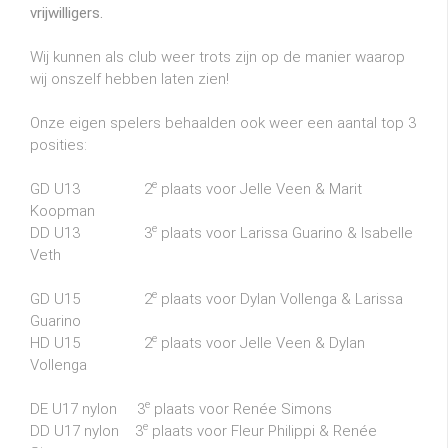
vrijwilligers.
Wij kunnen als club weer trots zijn op de manier waarop
wij onszelf hebben laten zien!
Onze eigen spelers behaalden ook weer een aantal top 3
posities:
e
GD U13 2
plaats voor Jelle Veen & Marit
Koopman
e
DD U13 3
plaats voor Larissa Guarino & Isabelle
Veth
e
GD U15 2
plaats voor Dylan Vollenga & Larissa
Guarino
e
HD U15 2
plaats voor Jelle Veen & Dylan
Vollenga
e
DE U17 nylon 3
plaats voor Renée Simons
e
DD U17 nylon 3
plaats voor Fleur Philippi & Renée